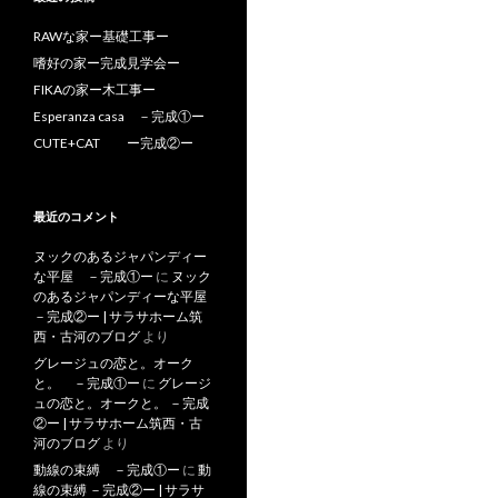
RAWな家ー基礎工事ー
嗜好の家ー完成見学会ー
FIKAの家ー木工事ー
Esperanza casa －完成①ー
CUTE+CAT ー完成②ー
最近のコメント
ヌックのあるジャパンディー
な平屋 －完成①ー
に
ヌック
のあるジャパンディーな平屋
－完成②ー | サラサホーム筑
西・古河のブログ
より
グレージュの恋と。オーク
と。 －完成①ー
に
グレージ
ュの恋と。オークと。 －完成
②ー | サラサホーム筑西・古
河のブログ
より
動線の束縛 －完成①ー
に
動
線の束縛 －完成②ー | サラサ