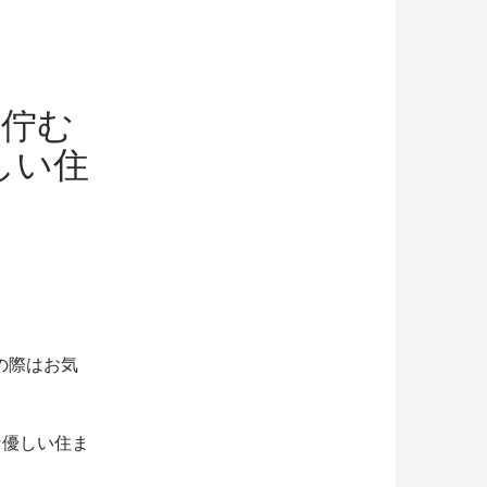
に佇む
しい住
の際はお気
な優しい住ま