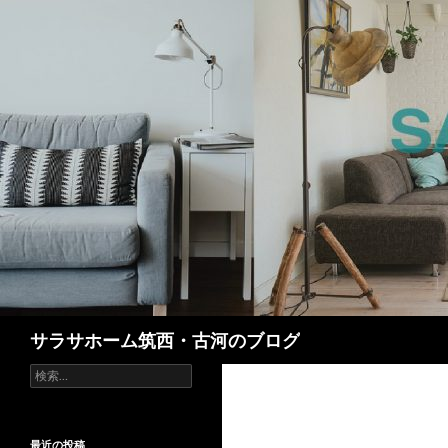
検
サラサホーム筑西・古河のブログ
索
検
索:
最近の投稿