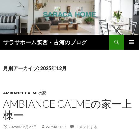
検
サラサホーム筑西・古河のブログ
索
コ
メインメ
ン
ニュー
テ
ン
月別アーカイブ: 2025年12月
ツ
へ
ス
キ
AMBIANCE CALMEの家
ッ
AMBIANCE CALMEの家ー上
プ
棟ー
2025年12月27日
WPMASTER
コメントする