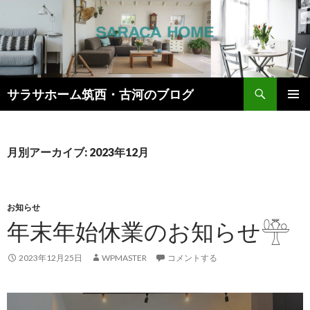
検
サラサホーム筑西・古河のブログ
索
コ
メインメ
ン
ニュー
テ
ン
月別アーカイブ: 2023年12月
ツ
へ
ス
キ
お知らせ
ッ
年末年始休業のお知らせ𓊯
プ
2023年12月25日
WPMASTER
コメントする