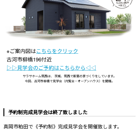
※ご案内図は
こちらをクリック
古河市柳橋196付近
▷▷見学会のご予約はこちらから◁◁
サラサホーム筑西は、 茨城、筑西で新築の家づくりをしています。
今回、古河市柳橋で見学会（内覧会・オープンハウス）を開催。
予約制完成見学会は終了致しました
真岡市粕田で《予約制》完成見学会を開催致します。