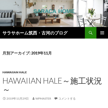
検
サラサホーム筑西・古河のブログ
索
コ
メインメ
ン
ニュー
テ
ン
月別アーカイブ: 2019年11月
ツ
へ
ス
キ
HAWAIIAN HALE
ッ
HAWAIIAN HALE～施工状況
プ
～
2019年11月29日
WPMASTER
コメントする