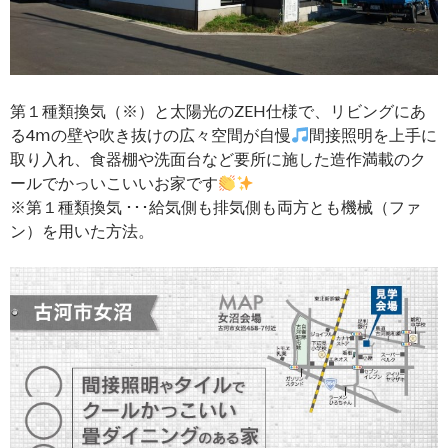
第１種類換気（※）と太陽光のZEH仕様で、リビングにあ
る4ⅿの壁や吹き抜けの広々空間が自慢
間接照明を上手に
取り入れ、食器棚や洗面台など要所に施した造作満載のク
ールでかっいこいいお家です
※第１種類換気 ･･･給気側も排気側も両方とも機械（ファ
ン）を用いた方法。