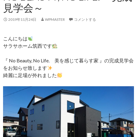
見学会～
2019年11月24日
WPMASTER
コメントする
こんにちは
サラサホーム筑西です
『 No Beauty, No Life. 美を感じて暮らす家 』の完成見学会
をお知らせ致します
綺麗に足場が外れました