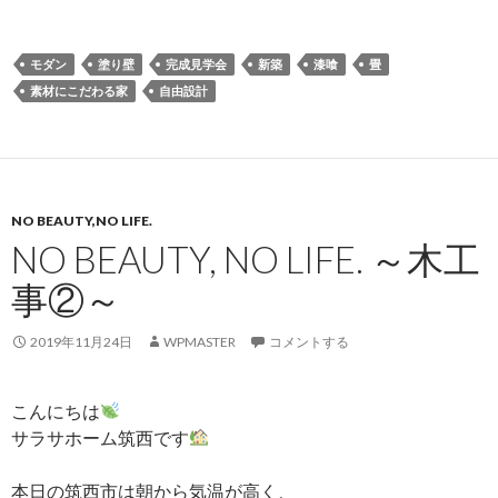
モダン
塗り壁
完成見学会
新築
漆喰
畳
素材にこだわる家
自由設計
NO BEAUTY,NO LIFE.
NO BEAUTY, NO LIFE. ～木工
事②～
2019年11月24日
WPMASTER
コメントする
こんにちは
サラサホーム筑西です
本日の筑西市は朝から気温が高く、