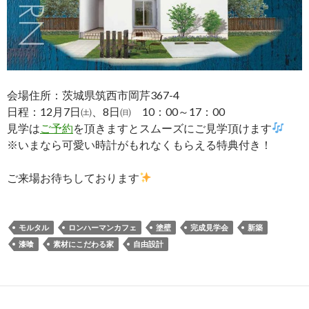
会場住所：茨城県筑西市岡芹367-4
日程：12月7日㈯、8日㈰ 10：00～17：00
見学は
ご予約
を頂きますとスムーズにご見学頂けます
※いまなら可愛い時計がもれなくもらえる特典付き！
ご来場お待ちしております
モルタル
ロンハーマンカフェ
塗壁
完成見学会
新築
漆喰
素材にこだわる家
自由設計