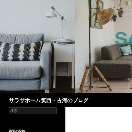
検
サラサホーム筑西・古河のブログ
索
検
索:
最近の投稿