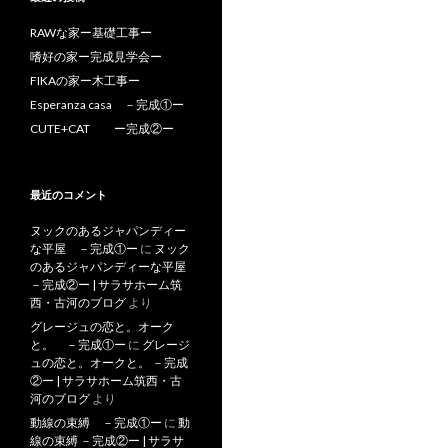
RAWな家ー基礎工事ー
嗜好の家ー完成見学会ー
FIKAの家ー木工事ー
Esperanza casa －完成①ー
CUTE+CAT ー完成②ー
最近のコメント
ヌックのあるジャパンディー
な平屋 －完成①ー
に
ヌック
のあるジャパンディーな平屋
－完成②ー | サラサホーム筑
西・古河のブログ
より
グレージュの恋と。オーク
と。 －完成①ー
に
グレージ
ュの恋と。オークと。 －完成
②ー | サラサホーム筑西・古
河のブログ
より
動線の束縛 －完成①ー
に
動
線の束縛 －完成②ー | サラサ