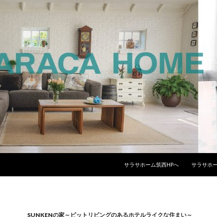
コンテンツへスキップ
サラサホーム筑西HPへ
サラサホー
SUNKENの家～ピットリビングのあるホテルライクな住まい～