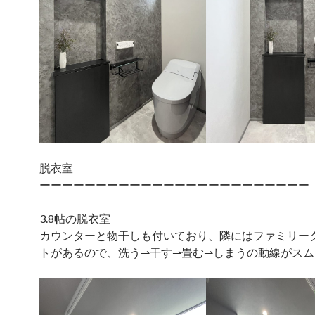
脱衣室
ーーーーーーーーーーーーーーーーーーーーーーーー
3.8帖の脱衣室
カウンターと物干しも付いており、隣にはファミリー
トがあるので、洗う⇀干す⇀畳む⇀しまうの動線がス