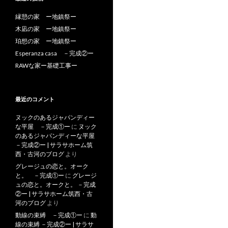
縁憩の家 ー地鎮祭ー
木凪の家 ー地鎮祭ー
珀想の家 ー地鎮祭ー
Esperanza casa －完成②ー
RAWな家ー基礎工事ー
最近のコメント
ヌックのあるジャパンディー
な平屋 －完成①ー
に
ヌック
のあるジャパンディーな平屋
－完成②ー | サラサホーム筑
西・古河のブログ
より
グレージュの恋と。オーク
と。 －完成①ー
に
グレージ
ュの恋と。オークと。 －完成
②ー | サラサホーム筑西・古
河のブログ
より
動線の束縛 －完成①ー
に
動
線の束縛 －完成②ー | サラサ