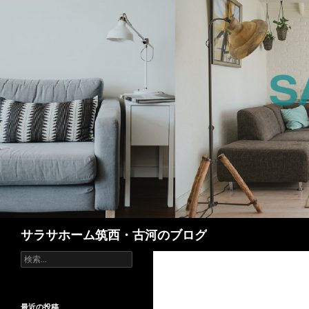
検
サラサホーム筑西・古河のブログ
索
検
索:
最近の投稿