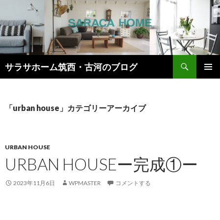
検
サラサホーム筑西・古河のブログ
索
コ
メインメ
ン
ニュー
テ
ン
「urban house」カテゴリーアーカイブ
ツ
へ
ス
キ
URBAN HOUSE
ッ
URBAN HOUSEー完成①ー
プ
2023年11月6日
WPMASTER
コメントする