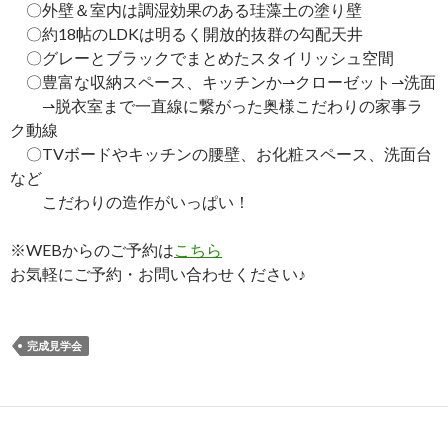
〇外壁＆室内は調湿効果のある珪藻土の塗り壁
〇約18帖のLDKは明るく開放的抜群の勾配天井
〇グレーとブラックでまとめたスタイリッシュ空間
〇豊富な収納スペース、キッチンか⇀クローゼット⇀洗面
⇀脱衣室まで一直線に繋がった奥様こだわりの家事ラ
ク動線
〇TVボードやキッチンの腰壁、お化粧スペース、洗面台
など
こだわりの造作がいっぱい！
※WEBからのご予約は
こちら
お気軽にご予約・お問い合わせください♪
完成見学会