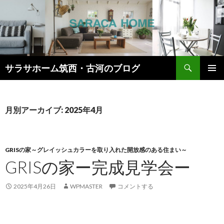
検
サラサホーム筑西・古河のブログ
索
コ
メインメ
ン
ニュー
テ
ン
月別アーカイブ: 2025年4月
ツ
へ
ス
キ
GRISの家～グレイッシュカラーを取り入れた開放感のある住まい～
ッ
GRISの家ー完成見学会ー
プ
2025年4月26日
WPMASTER
コメントする