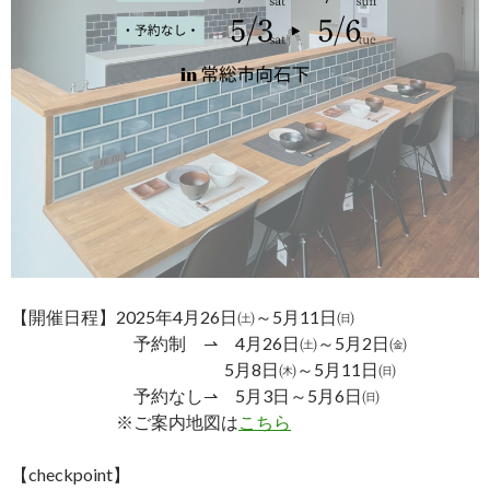
【開催日程】2025年4月26日㈯～5月11日㈰
予約制 ⇀ 4月26日㈯～5月2日㈮
5月8日㈭～5月11日㈰
予約なし⇀ 5月3日～5月6日㈰
※ご案内地図は
こちら
【checkpoint】