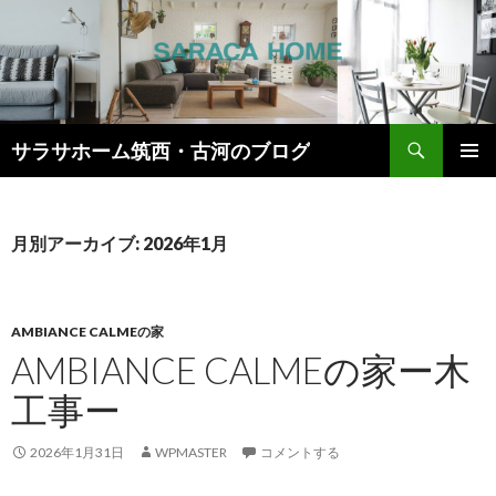
検
サラサホーム筑西・古河のブログ
索
コ
メインメ
ン
ニュー
テ
ン
月別アーカイブ: 2026年1月
ツ
へ
ス
キ
AMBIANCE CALMEの家
ッ
AMBIANCE CALMEの家ー木
プ
工事ー
2026年1月31日
WPMASTER
コメントする