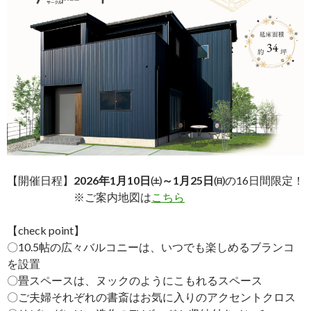
【開催日程】
2026年1月10日㈯～1月25日㈰
の16日間限定！
※ご案内地図は
こちら
【check point】
〇10.5帖の広々バルコニーは、いつでも楽しめるブランコ
を設置
〇畳スペースは、ヌックのようにこもれるスペース
〇ご夫婦それぞれの書斎はお気に入りのアクセントクロス