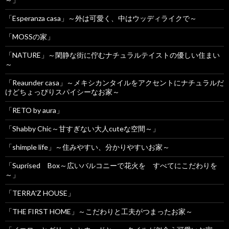
「Esperanza casa」～外は可愛く、中はウッディライクで～
「MOSSの家」
「NATURE」～閑静な街に佇むナチュラルテイストの優しい住まい
～
「Reaunder casa」～メキシカンタイルをアクセントにナチュラルだ
けどちょっぴりスパイシーなお家～
「RETO by aura」
「Shabby Chic～甘すぎない大人cuteな空間～」
「shimple life」～住みやすい、分かりやすいお家～
「Suprised Box～広いバルコニーで花火を すべてにこだわりを
～」
「TERRA'Z HOUSE」
「THE FIRST HOME」～こだわりと工夫がつまったお家～