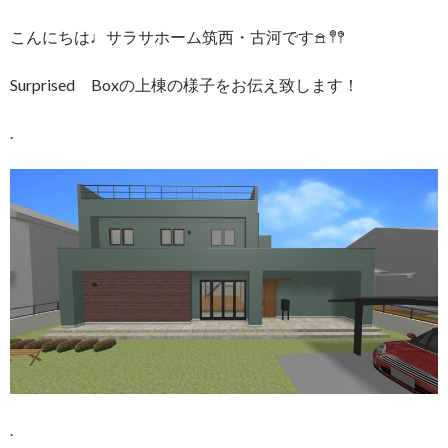
こんにちは♩サラサホーム筑西・古河です𖠿 𖤣𖤥
Surprised Boxの上棟の様子をお伝え致します！
.
.