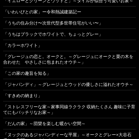
「イエローとグリーンとウッドと」～タイルが似合う可愛いお家～
「いわいびとの家」ー令和熱誠建築記ー
「うちの住み分け〜次世代型多世帯住宅がいい〜」
「うちはブラックでホワイトで、ちょっとグレー」
「カラーホワイト」
「グレージュの恋と。オークと。～グレージュにオークと栗の木を
合わせた やさしさに包まれたオウチ～」
「この家の趣旨を知る」
「ジャパンディ」～グレージュとウッドの優しさに溢れたオウチ～
「すきめの納まり」
「ストレスフリーな家～家事同線ラクラク 収納たくさん 趣味に子育
てにもバッチリなお家～」
「だんの家」～団欒を楽しむ暖かい空間～
「ヌックのあるジャパンディーな平屋」～オークとグレー×大谷石