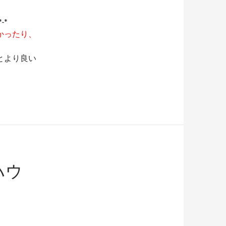
*-*
かったり、
とより良い
ハウ