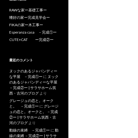
RAWな家ー基礎工事ー
嗜好の家ー完成見学会ー
FIKAの家ー木工事ー
Esperanza casa －完成①ー
CUTE+CAT ー完成②ー
最近のコメント
ヌックのあるジャパンディー
な平屋 －完成①ー
に
ヌック
のあるジャパンディーな平屋
－完成②ー | サラサホーム筑
西・古河のブログ
より
グレージュの恋と。オーク
と。 －完成①ー
に
グレージ
ュの恋と。オークと。 －完成
②ー | サラサホーム筑西・古
河のブログ
より
動線の束縛 －完成①ー
に
動
線の束縛 －完成②ー | サラサ