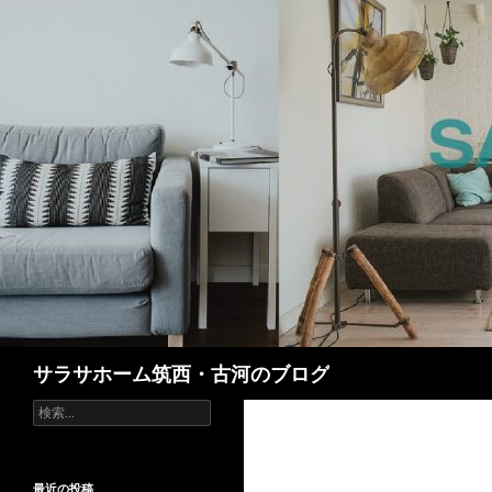
検
サラサホーム筑西・古河のブログ
索
検
索:
最近の投稿