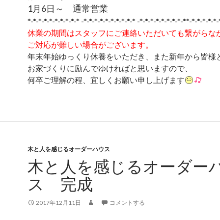
1月6日～ 通常営業
*-*-*-*-*-*-*-*-*-* -*-*-*-*-*-*-*-*-*-* -*-*-*-*-*-*-*-*-**-*-*-*-*-*-
休業の期間はスタッフにご連絡いただいても繋がらな
ご対応が難しい場合がございます。
年末年始ゆっくり休養をいただき、また新年から皆様
お家づくりに励んでゆければと思いますので、
何卒ご理解の程、宜しくお願い申し上げます
木と人を感じるオーダーハウス
木と人を感じるオーダー
ス 完成
2017年12月11日
コメントする