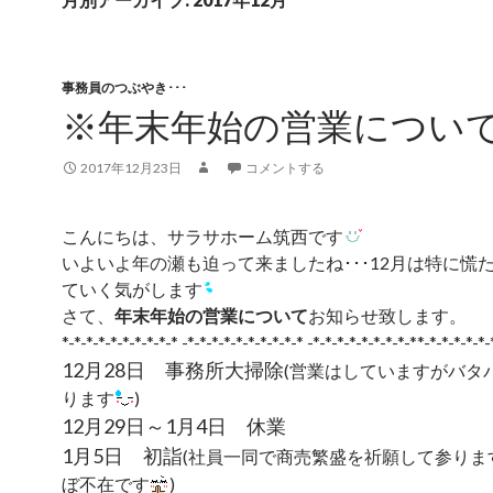
事務員のつぶやき･･･
※年末年始の営業につい
2017年12月23日
コメントする
こんにちは、サラサホーム筑西です
いよいよ年の瀬も迫って来ましたね･･･12月は特に慌
ていく気がします
さて、
年末年始の営業について
お知らせ致します。
*-*-*-*-*-*-*-*-*-* -*-*-*-*-*-*-*-*-*-* -*-*-*-*-*-*-*-*-**-*-*-*-*-*-
12月28日 事務所大掃除
(営業はしていますがバタ
ります
)
12月29日～1月4日 休業
1月5日 初詣
(社員一同で商売繁盛を祈願して参りま
ぼ不在です
)