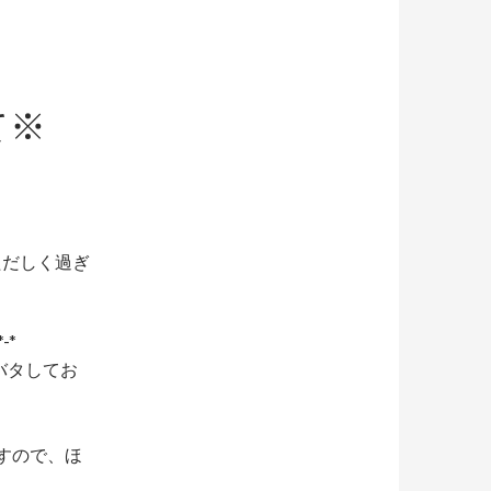
て※
ただしく過ぎ
*-*
バタしてお
すので、ほ