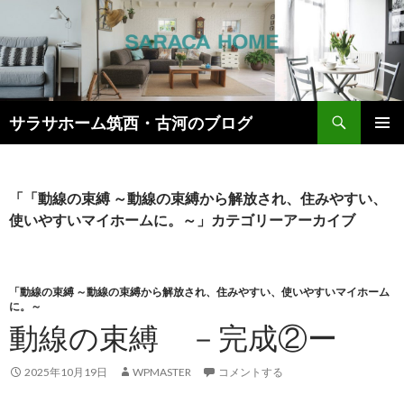
検
サラサホーム筑西・古河のブログ
索
コ
メインメ
ン
ニュー
テ
ン
「「動線の束縛 ～動線の束縛から解放され、住みやすい、
ツ
使いやすいマイホームに。～」カテゴリーアーカイブ
へ
ス
キ
ッ
「動線の束縛 ～動線の束縛から解放され、住みやすい、使いやすいマイホーム
に。～
プ
動線の束縛 －完成②ー
2025年10月19日
WPMASTER
コメントする