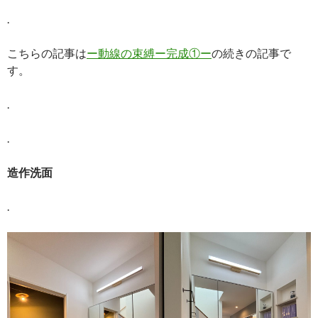
.
こちらの記事は
ー動線の束縛ー完成①ー
の続きの記事で
す。
.
.
造作洗面
.