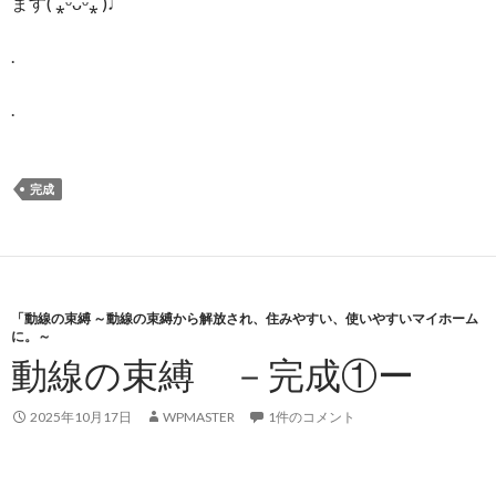
ます( ⁎ᵕᴗᵕ⁎ )♩
.
.
完成
「動線の束縛 ～動線の束縛から解放され、住みやすい、使いやすいマイホーム
に。～
動線の束縛 －完成①ー
2025年10月17日
WPMASTER
1件のコメント