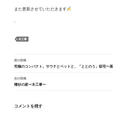
また更新させていただきます
.
木工事
投
前の投稿
稿
究極のコンパクト。サウナとペットと、「ととのう」邸宅ー基
ナ
次の投稿
ビ
嗜好の家ー木工事ー
ゲ
ー
コメントを残す
シ