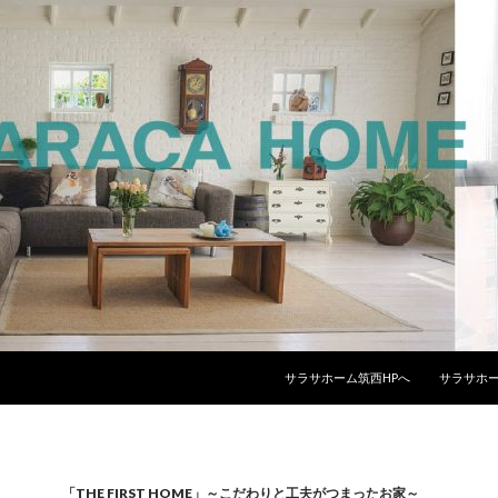
コンテンツへスキップ
サラサホーム筑西HPへ
サラサホー
「THE FIRST HOME」～こだわりと工夫がつまったお家～