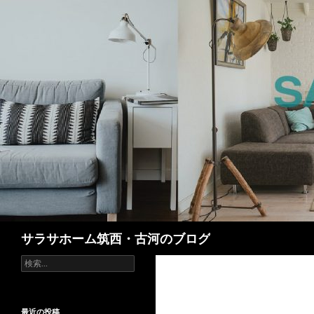
検
サラサホーム筑西・古河のブログ
索
検
索:
最近の投稿