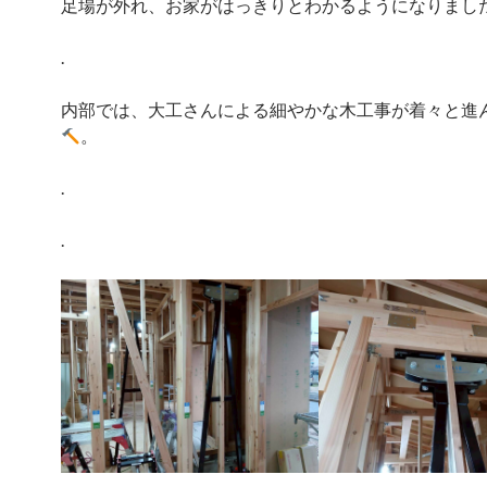
足場が外れ、お家がはっきりとわかるようになりまし
.
内部では、大工さんによる細やかな木工事が着々と進
。
.
.