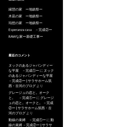
縁憩の家 ー地鎮祭ー
木凪の家 ー地鎮祭ー
珀想の家 ー地鎮祭ー
Esperanza casa －完成②ー
RAWな家ー基礎工事ー
最近のコメント
ヌックのあるジャパンディー
な平屋 －完成①ー
に
ヌック
のあるジャパンディーな平屋
－完成②ー | サラサホーム筑
西・古河のブログ
より
グレージュの恋と。オーク
と。 －完成①ー
に
グレージ
ュの恋と。オークと。 －完成
②ー | サラサホーム筑西・古
河のブログ
より
動線の束縛 －完成①ー
に
動
線の束縛 －完成②ー | サラサ