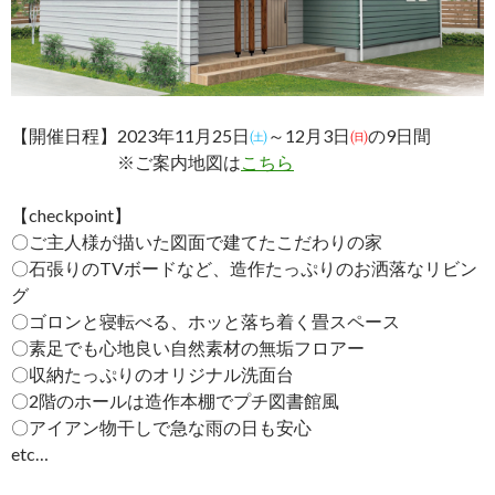
【開催日程】2023年11月25日
㈯
～12月3日
㈰
の9日間
※ご案内地図は
こちら
【checkpoint】
〇ご主人様が描いた図面で建てたこだわりの家
〇石張りのTVボードなど、造作たっぷりのお洒落なリビン
グ
〇ゴロンと寝転べる、ホッと落ち着く畳スペース
〇素足でも心地良い自然素材の無垢フロアー
〇収納たっぷりのオリジナル洗面台
〇2階のホールは造作本棚でプチ図書館風
〇アイアン物干しで急な雨の日も安心
etc…