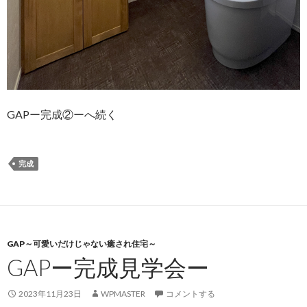
GAPー完成②ーへ続く
完成
GAP～可愛いだけじゃない癒され住宅～
GAPー完成見学会ー
2023年11月23日
WPMASTER
コメントする