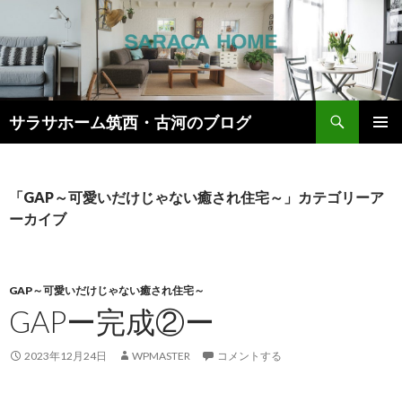
検
サラサホーム筑西・古河のブログ
索
コ
メインメ
ン
ニュー
テ
ン
「GAP～可愛いだけじゃない癒され住宅～」カテゴリーア
ツ
ーカイブ
へ
ス
キ
ッ
GAP～可愛いだけじゃない癒され住宅～
プ
GAPー完成②ー
2023年12月24日
WPMASTER
コメントする