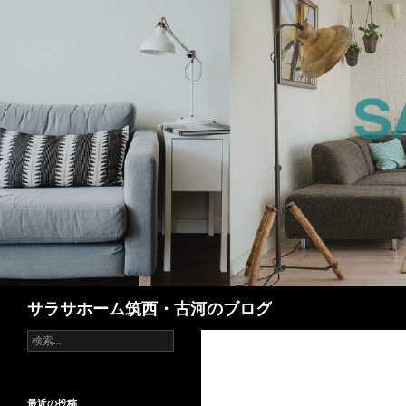
検
サラサホーム筑西・古河のブログ
索
検
索:
最近の投稿