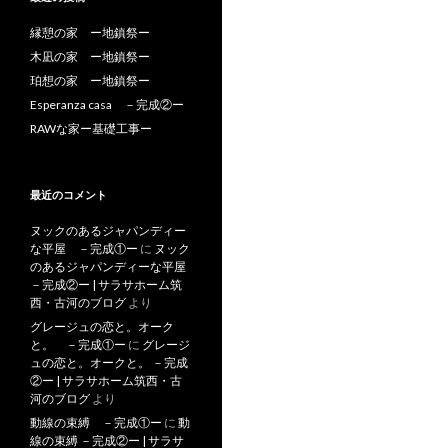
縁憩の家 ー地鎮祭ー
木凪の家 ー地鎮祭ー
珀想の家 ー地鎮祭ー
Esperanza casa －完成②ー
RAWな家ー基礎工事ー
最近のコメント
ヌックのあるジャパンディー
な平屋 －完成①ー
に
ヌック
のあるジャパンディーな平屋
－完成②ー | サラサホーム筑
西・古河のブログ
より
グレージュの恋と。オーク
と。 －完成①ー
に
グレージ
ュの恋と。オークと。 －完成
②ー | サラサホーム筑西・古
河のブログ
より
動線の束縛 －完成①ー
に
動
線の束縛 －完成②ー | サラサ