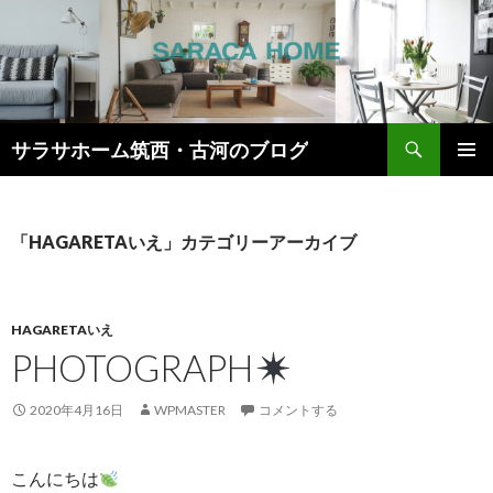
検
サラサホーム筑西・古河のブログ
索
コ
メインメ
ン
ニュー
テ
ン
「HAGARETAいえ」カテゴリーアーカイブ
ツ
へ
ス
キ
HAGARETAいえ
ッ
PHOTOGRAPH
プ
2020年4月16日
WPMASTER
コメントする
こんにちは