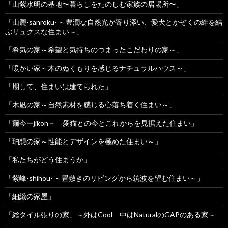
「山紫水明の基地〜暮らしをたのしむ家族の居場所〜」
「山麓-sanroku- ～豊潤な自然光が寄り添い、愛犬とかぞくの絆を結
ぶリュクスな住まい～」
「希気の家～希望と気持ちのつまったこだわりの家～」
「暖かい家～木のぬくもりを感じるナチュラルハウス～」
「期して、住まいは建てられた」
「木凪の家～自然素材を感じる心落ち着く住まい～」
「爾今ーjikon－ 愛猫との今とこれからを見据えた住まい」
「珀想の家～性能とデザインを極めた住まい～」
「私たちがどう住まうか」
「紫峰-shihou- ～畳敷きのリビングから筑波を望む住まい～」
「細緻の家屋」
「総タイル張りの家」～外はCool 中はNaturalのGAPのある家～