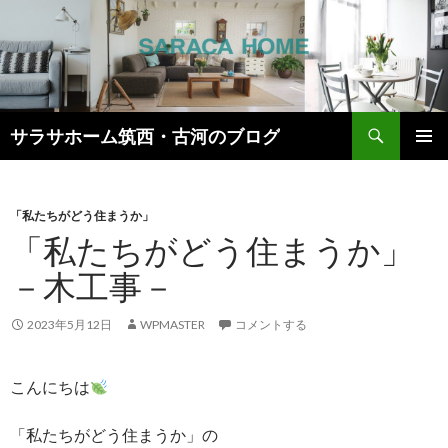
検
サラサホーム筑西・古河のブログ
索
コ
メインメ
ン
ニュー
テ
ン
「私たちがどう住まうか」
ツ
「私たちがどう住まうか」
へ
－木工事－
ス
キ
ッ
2023年5月12日
WPMASTER
コメントする
プ
こんにちは
「私たちがどう住まうか」の