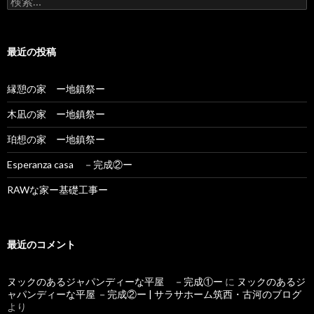
索:
最近の投稿
縁憩の家 ー地鎮祭ー
木凪の家 ー地鎮祭ー
珀想の家 ー地鎮祭ー
Esperanza casa －完成②ー
RAWな家ー基礎工事ー
最近のコメント
ヌックのあるジャパンディーな平屋 －完成①ー
に
ヌックのあるジ
ャパンディーな平屋 －完成②ー | サラサホーム筑西・古河のブログ
より