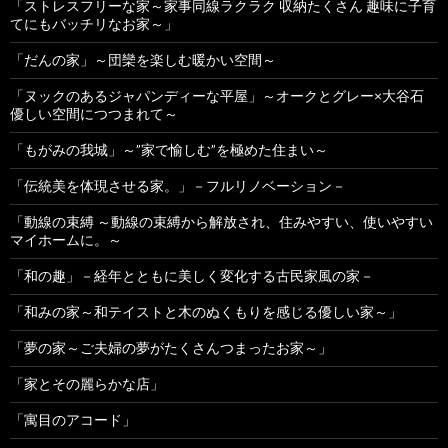
「ストレスフリーな家～家事同線ラクラク 収納たくさん 趣味に子育
てにもバッチリなお家～」
「だんの家」～団欒を楽しむ暖かい空間～
「ヌックのあるジャパンディーな平屋」～オークとグレー×大谷石
優しい空間につつまれて～
「もがみの我城」～”家で愉しむ”を極めた住まい～
「伝統美を体現させる家。」－フルリノベーション－
「動線の束縛 ～動線の束縛から解放され、住みやすい、使いやすい
マイホームに。～
「和の趣」－経年とともに美しく変化する古民家風の家－
「和みの家～和テイストと木のぬくもりを感じる優しい家～」
「夢の家～ご夫婦の夢がたくさんつまったお家～」
「家とその麗らかな店」
「寓目のアコード」