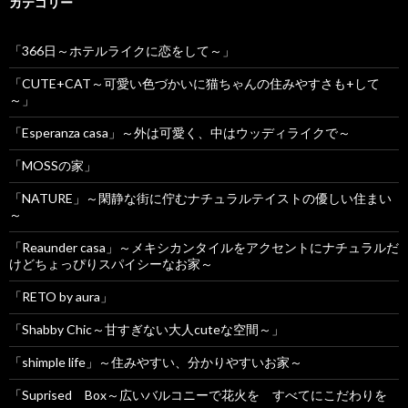
カテゴリー
「366日～ホテルライクに恋をして～」
「CUTE+CAT～可愛い色づかいに猫ちゃんの住みやすさも+して
～」
「Esperanza casa」～外は可愛く、中はウッディライクで～
「MOSSの家」
「NATURE」～閑静な街に佇むナチュラルテイストの優しい住まい
～
「Reaunder casa」～メキシカンタイルをアクセントにナチュラルだ
けどちょっぴりスパイシーなお家～
「RETO by aura」
「Shabby Chic～甘すぎない大人cuteな空間～」
「shimple life」～住みやすい、分かりやすいお家～
「Suprised Box～広いバルコニーで花火を すべてにこだわりを