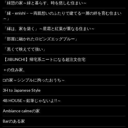
「緑憩の家～緑と暮らす、時を慈しむ住まい～
「縁－enishi－～両親想いのふたりで建てる一層の絆を育む住まい
～」
「縁は、家を築く」～星霜と紅葉が重なる住まい～
「部屋に融かれたロビンズエッグブルー」
「黒くて映えてて強い」
【JIBUNCHI】帰宅系ニートになる超注文住宅
＋の住み家。
□の家～シンプルに拘ったおうち～
3H to Japanese Style
4B HOUSE～鉛筆じゃないよ!!～
Ambiance calmeの家
Barのある家