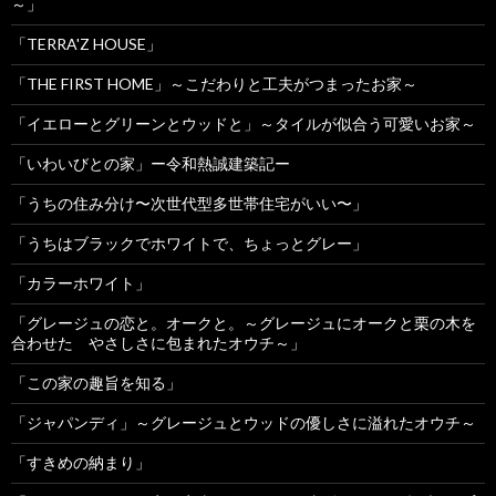
～」
「TERRA'Z HOUSE」
「THE FIRST HOME」～こだわりと工夫がつまったお家～
「イエローとグリーンとウッドと」～タイルが似合う可愛いお家～
「いわいびとの家」ー令和熱誠建築記ー
「うちの住み分け〜次世代型多世帯住宅がいい〜」
「うちはブラックでホワイトで、ちょっとグレー」
「カラーホワイト」
「グレージュの恋と。オークと。～グレージュにオークと栗の木を
合わせた やさしさに包まれたオウチ～」
「この家の趣旨を知る」
「ジャパンディ」～グレージュとウッドの優しさに溢れたオウチ～
「すきめの納まり」