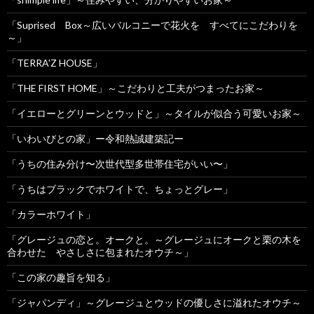
「Suprised Box～広いバルコニーで花火を すべてにこだわりを
～」
「TERRA'Z HOUSE」
「THE FIRST HOME」～こだわりと工夫がつまったお家～
「イエローとグリーンとウッドと」～タイルが似合う可愛いお家～
「いわいびとの家」ー令和熱誠建築記ー
「うちの住み分け〜次世代型多世帯住宅がいい〜」
「うちはブラックでホワイトで、ちょっとグレー」
「カラーホワイト」
「グレージュの恋と。オークと。～グレージュにオークと栗の木を
合わせた やさしさに包まれたオウチ～」
「この家の趣旨を知る」
「ジャパンディ」～グレージュとウッドの優しさに溢れたオウチ～