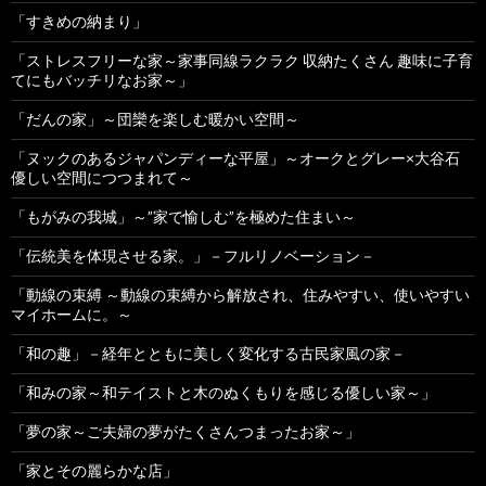
「すきめの納まり」
「ストレスフリーな家～家事同線ラクラク 収納たくさん 趣味に子育
てにもバッチリなお家～」
「だんの家」～団欒を楽しむ暖かい空間～
「ヌックのあるジャパンディーな平屋」～オークとグレー×大谷石
優しい空間につつまれて～
「もがみの我城」～”家で愉しむ”を極めた住まい～
「伝統美を体現させる家。」－フルリノベーション－
「動線の束縛 ～動線の束縛から解放され、住みやすい、使いやすい
マイホームに。～
「和の趣」－経年とともに美しく変化する古民家風の家－
「和みの家～和テイストと木のぬくもりを感じる優しい家～」
「夢の家～ご夫婦の夢がたくさんつまったお家～」
「家とその麗らかな店」