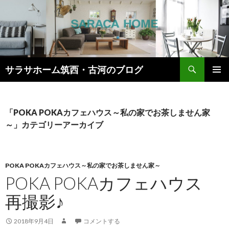
検
サラサホーム筑西・古河のブログ
索
コ
メインメ
ン
ニュー
テ
ン
「POKA POKAカフェハウス～私の家でお茶しません家
ツ
～」カテゴリーアーカイブ
へ
ス
キ
ッ
POKA POKAカフェハウス～私の家でお茶しません家～
プ
POKA POKAカフェハウス
再撮影♪
2018年9月4日
コメントする