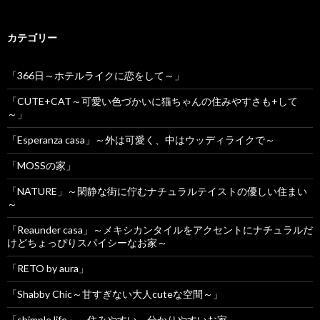
カテゴリー
「366日～ホテルライクに恋をして～」
「CUTE+CAT～可愛い色づかいに猫ちゃんの住みやすさも+して
～」
「Esperanza casa」～外は可愛く、中はウッディライクで～
「MOSSの家」
「NATURE」～閑静な街に佇むナチュラルテイストの優しい住まい
～
「Reaunder casa」～メキシカンタイルをアクセントにナチュラルだ
けどちょっぴりスパイシーなお家～
「RETO by aura」
「Shabby Chic～甘すぎない大人cuteな空間～」
「shimple life」～住みやすい、分かりやすいお家～