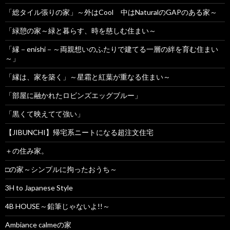
「総タイル張りの家」～外はCool 中はNaturalのGAPのある家～
「緑憩の家～緑と暮らす、時を慈しむ住まい～
「縁－enishi－～両親想いのふたりで建てる一層の絆を育む住まい
～」
「縁は、家を築く」～星霜と紅葉が重なる住まい～
「部屋に融かれたロビンズエッグブルー」
「黒くて映えてて強い」
【JIBUNCHI】帰宅系ニートになる超注文住宅
＋の住み家。
□の家～シンプルに拘ったおうち～
3H to Japanese Style
4B HOUSE～鉛筆じゃないよ!!～
Ambiance calmeの家