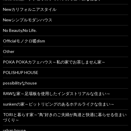
Newカリフォルニアスタイル
Newシンプルモダンハウス
No Beauty,No Life.
Officialモノクロ暖dism
Other
POKA POKAカフェハウス～私の家でお茶しません家～
POLISHUP HOUSE
possibilityなhouse
RAWな家～足場板を使用したインダストリアルな住まい～
sunkenの家～ピットリビングのあるホテルライクな住まい～
TORIと暮らす家～”鳥”好きのご夫婦が鳥達と快適に暮らせる住まい
づくり～
urban house