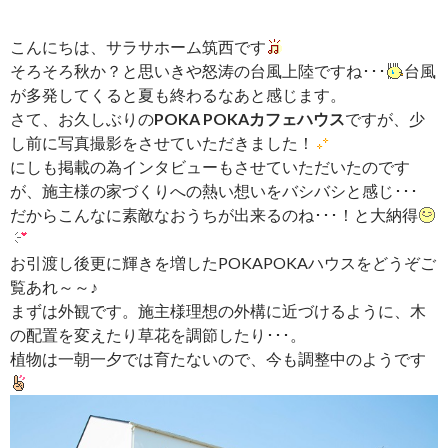
こんにちは、サラサホーム筑西です
そろそろ秋か？と思いきや怒涛の台風上陸ですね･･･
台風
が多発してくると夏も終わるなあと感じます。
さて、お久しぶりの
POKA POKAカフェハウス
ですが、少
し前に写真撮影をさせていただきました！
にしも掲載の為インタビューもさせていただいたのです
が、施主様の家づくりへの熱い想いをバシバシと感じ･･･
だからこんなに素敵なおうちが出来るのね･･･！と大納得
お引渡し後更に輝きを増したPOKAPOKAハウスをどうぞご
覧あれ～～♪
まずは外観です。施主様理想の外構に近づけるように、木
の配置を変えたり草花を調節したり･･･。
植物は一朝一夕では育たないので、今も調整中のようです