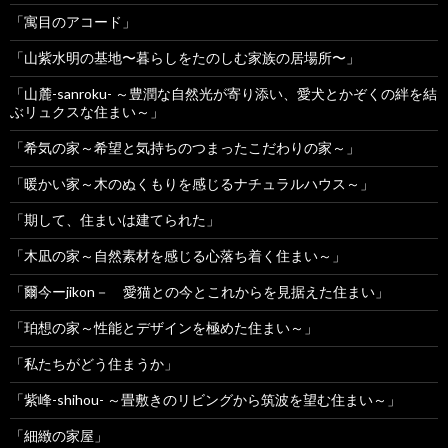
「寓目のアコード」
「山紫水明の基地〜暮らしをたのしむ家族の居場所〜」
「山麓-sanroku- ～豊潤な自然光が寄り添い、愛犬とかぞくの絆を結
ぶリュクスな住まい～」
「希気の家～希望と気持ちのつまったこだわりの家～」
「暖かい家～木のぬくもりを感じるナチュラルハウス～」
「期して、住まいは建てられた」
「木凪の家～自然素材を感じる心落ち着く住まい～」
「爾今ーjikon－ 愛猫との今とこれからを見据えた住まい」
「珀想の家～性能とデザインを極めた住まい～」
「私たちがどう住まうか」
「紫峰-shihou- ～畳敷きのリビングから筑波を望む住まい～」
「細緻の家屋」