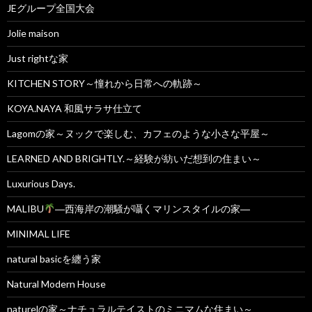
JEグループ全国大会
Jolie maison
Just rightな家
KITCHEN STORY～憧れから日常への軌跡～
KOYA.NAYA 和風サラサ仕立て
Lagomの家～ヌックで楽しむ、カフェのような小さな平屋～
LEARNED AND BRIGHTLY.～経験が紡いだ想到の住まい～
Luxurious Days.
MALIBU
―西海岸の潮騒が囁くマリンスタイルの家―
MINIMAL LIFE
natural basicを纏う家
Natural Modern House
naturelの家～ナチュラルテイストのミニマムな住まい～