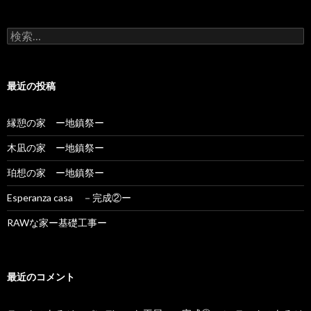
検
索:
最近の投稿
縁憩の家 ー地鎮祭ー
木凪の家 ー地鎮祭ー
珀想の家 ー地鎮祭ー
Esperanza casa －完成②ー
RAWな家ー基礎工事ー
最近のコメント