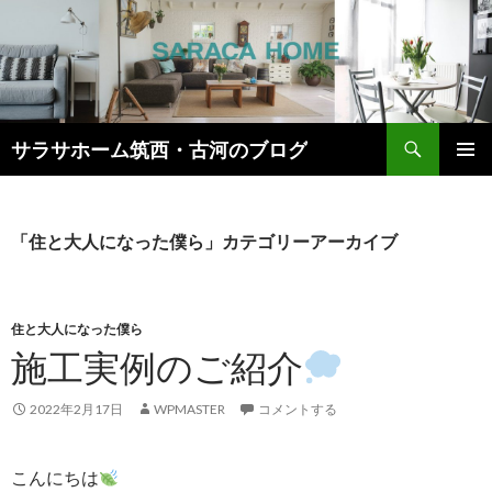
検
サラサホーム筑西・古河のブログ
索
コ
メインメ
ン
ニュー
テ
ン
「住と大人になった僕ら」カテゴリーアーカイブ
ツ
へ
ス
キ
住と大人になった僕ら
ッ
施工実例のご紹介
プ
2022年2月17日
WPMASTER
コメントする
こんにちは