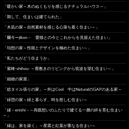
「暖かい家～木のぬくもりを感じるナチュラルハウス～」
「期して、住まいは建てられた」
「木凪の家～自然素材を感じる心落ち着く住まい～」
「爾今ーjikon－ 愛猫との今とこれからを見据えた住まい」
「珀想の家～性能とデザインを極めた住まい～」
「私たちがどう住まうか」
「紫峰-shihou- ～畳敷きのリビングから筑波を望む住まい～」
「細緻の家屋」
「総タイル張りの家」～外はCool 中はNaturalのGAPのある家～
「緑憩の家～緑と暮らす、時を慈しむ住まい～
「縁－enishi－～両親想いのふたりで建てる一層の絆を育む住まい
～」
「縁は、家を築く」～星霜と紅葉が重なる住まい～