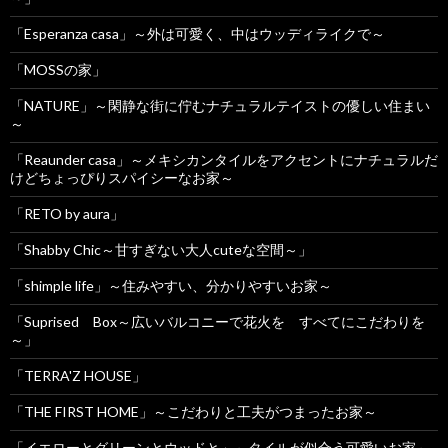
「Esperanza casa」～外は可愛く、中はウッディライクで～
「MOSSの家」
「NATURE」～閑静な街に佇むナチュラルテイストの優しい住まい
～
「Reaunder casa」～メキシカンタイルをアクセントにナチュラルだ
けどちょっぴりスパイシーなお家～
「RETO by aura」
「Shabby Chic～甘すぎない大人cuteな空間～」
「shimple life」～住みやすい、分かりやすいお家～
「Suprised Box～広いバルコニーで花火を すべてにこだわりを
～」
「TERRA'Z HOUSE」
「THE FIRST HOME」～こだわりと工夫がつまったお家～
「イエローとグリーンとウッドと」～タイルが似合う可愛いお家～