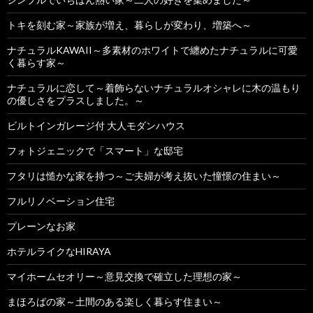
トキを刻む家～家族が増え、暮らしが変わり、増築へ～
ナチュラルKAWAII～多素材のホワイトで纏めたナチュラルに可愛
く暮らす家～
ナチュラルに恋して～着飾らないナチュラルオシャレに木の温もり
の優しさをプラスしました。～
ビルトインガレージ付 大人モダンハウス
フォトジェニックで「スマート」な邸宅
フタリは慥かな家を持つ～ご夫婦が考え抜いた憧憬の住まい～
フルリノベーション住宅
プレーンなお家
ホテルライクなHIRAYA
マイホームセオリー～意見交換で確立した理想の家～
まほろばの家～土間のある楽しく暮らす住まい～