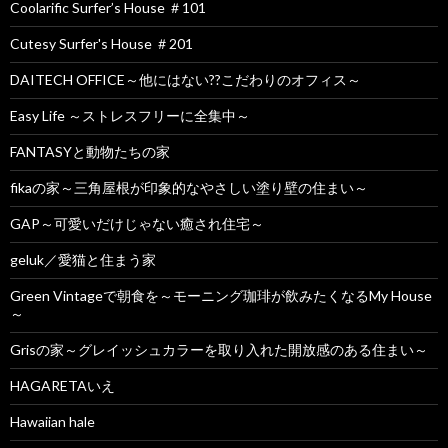
Coolarific Surfer’s House ＃101
Cutesy Surfer's House ＃201
DAITECH OFFICE～他にはない??こだわりのオフィス～
Easy Life ～ストレスフリーに全集中～
FANTASYと動物たちの家
fikaの家～三角屋根が印象的なやさしい塗り壁の住まい～
GAP～可愛いだけじゃない癒され住宅～
geluk／愛猫と住まう家
Green Vintageで朝食を～モーニング珈琲が飲みたくなるMy House
～
Grisの家～グレイッシュカラーを取り入れた開放感のある住まい～
HAGARETAいえ
Hawaiian hale