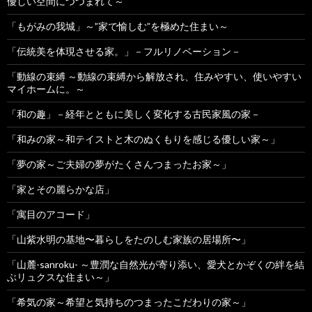
優しい空間につつまれて～
「もがみの我城」～”家で愉しむ”を極めた住まい～
「伝統美を体現させる家。」－フルリノベーション－
「動線の束縛 ～動線の束縛から解放され、住みやすい、使いやすい
マイホームに。～
「和の趣」－経年とともに美しく変化する古民家風の家－
「和みの家～和テイストと木のぬくもりを感じる優しい家～」
「夢の家～ご夫婦の夢がたくさんつまったお家～」
「家とその麗らかな店」
「寓目のアコード」
「山紫水明の基地〜暮らしをたのしむ家族の居場所〜」
「山麓-sanroku- ～豊潤な自然光が寄り添い、愛犬とかぞくの絆を結
ぶリュクスな住まい～」
「希気の家～希望と気持ちのつまったこだわりの家～」