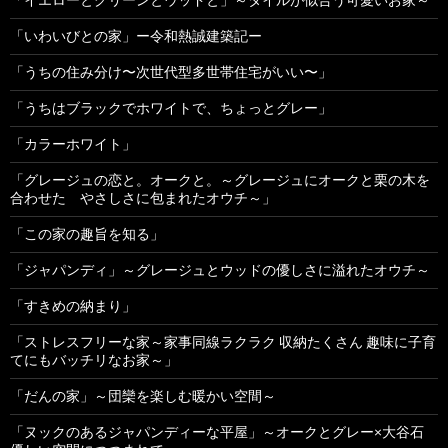
「いわいびとの家」ー令和熱誠建築記ー
「うちの住み分け〜次世代型多世帯住宅がいい〜」
「うちはブラックでホワイトで、ちょっとグレー」
「カラーホワイト」
「グレージュの恋と。オークと。～グレージュにオークと栗の木を
合わせた やさしさに包まれたオウチ～」
「この家の趣旨を知る」
「ジャパンディ」～グレージュとウッドの優しさに溢れたオウチ～
「すきめの納まり」
「ストレスフリーな家～家事同線ラクラク 収納たくさん 趣味に子育
てにもバッチリなお家～」
「だんの家」～団欒を楽しむ暖かい空間～
「ヌックのあるジャパンディーな平屋」～オークとグレー×大谷石