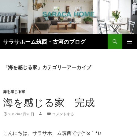
検
サラサホーム筑西・古河のブログ
索
コ
メインメ
ン
ニュー
テ
ン
「海を感じる家」カテゴリーアーカイブ
ツ
へ
ス
キ
海を感じる家
ッ
海を感じる家 完成
プ
2017年1月23日
コメントする
こんにちは、サラサホーム筑西です(*´ω｀*)♪