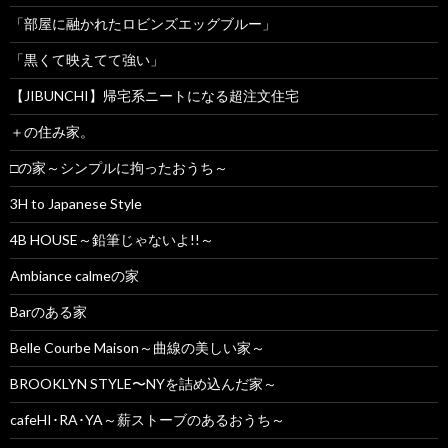
「部屋に融かれたロビンズエッグブルー」
「黒くて映えてて強い」
【JIBUNCHI】帰宅系ニートになる超注文住宅
＋の住み家。
□の家～シンプルに拘ったおうち～
3H to Japanese Style
4B HOUSE～鉛筆じゃないよ!!～
Ambiance calmeの家
Barのある家
Belle Courbe Maison～曲線の美しい家～
BROOKLYN STYLE〜NYを詰め込んだ家～
cafeHI･RA･YA～薪ストーブのあるおうち～