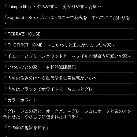
「shimple life」～住みやすい、分かりやすいお家～
「Suprised Box～広いバルコニーで花火を すべてにこだわりを
～」
「TERRA'Z HOUSE」
「THE FIRST HOME」～こだわりと工夫がつまったお家～
「イエローとグリーンとウッドと」～タイルが似合う可愛いお家～
「いわいびとの家」ー令和熱誠建築記ー
「うちの住み分け〜次世代型多世帯住宅がいい〜」
「うちはブラックでホワイトで、ちょっとグレー」
「カラーホワイト」
「グレージュの恋と。オークと。～グレージュにオークと栗の木を
合わせた やさしさに包まれたオウチ～」
「この家の趣旨を知る」