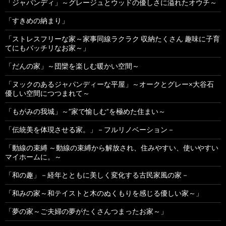
「ジャパンディ」～グレージュとウッドの優しさに溢れたオウチ～
「すきめの納まり」
「ストレスフリーな家～家事同線ラクラク 収納たくさん 趣味に子育
てにもバッチリなお家～」
「だんの家」～団欒を楽しむ暖かい空間～
「ヌックのあるジャパンディーな平屋」～オークとグレー×大谷石
優しい空間につつまれて～
「もがみの我城」～”家で愉しむ”を極めた住まい～
「伝統美を体現させる家。」－フルリノベーション－
「動線の束縛 ～動線の束縛から解放され、住みやすい、使いやすい
マイホームに。～
「和の趣」－経年とともに美しく変化する古民家風の家－
「和みの家～和テイストと木のぬくもりを感じる優しい家～」
「夢の家～ご夫婦の夢がたくさんつまったお家～」