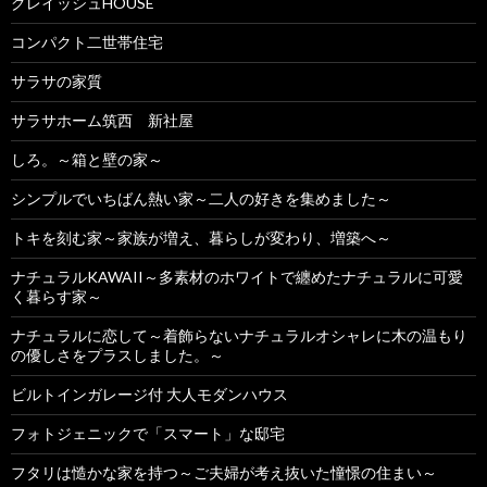
グレイッシュHOUSE
コンパクト二世帯住宅
サラサの家質
サラサホーム筑西 新社屋
しろ。～箱と壁の家～
シンプルでいちばん熱い家～二人の好きを集めました～
トキを刻む家～家族が増え、暮らしが変わり、増築へ～
ナチュラルKAWAII～多素材のホワイトで纏めたナチュラルに可愛
く暮らす家～
ナチュラルに恋して～着飾らないナチュラルオシャレに木の温もり
の優しさをプラスしました。～
ビルトインガレージ付 大人モダンハウス
フォトジェニックで「スマート」な邸宅
フタリは慥かな家を持つ～ご夫婦が考え抜いた憧憬の住まい～