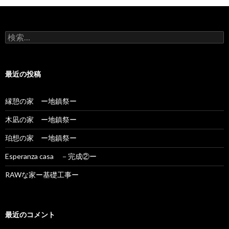
検
索:
最近の投稿
縁憩の家 ー地鎮祭ー
木凪の家 ー地鎮祭ー
珀想の家 ー地鎮祭ー
Esperanza casa －完成②ー
RAWな家ー基礎工事ー
最近のコメント