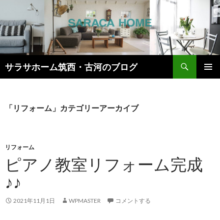
検
サラサホーム筑西・古河のブログ
索
コ
メインメ
ン
ニュー
テ
ン
「リフォーム」カテゴリーアーカイブ
ツ
へ
ス
キ
リフォーム
ッ
ピアノ教室リフォーム完成
プ
♪♪
2021年11月1日
WPMASTER
コメントする