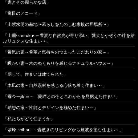
「家とその麗らかな店」
「寓目のアコード」
「山紫水明の基地〜暮らしをたのしむ家族の居場所〜」
「山麓-sanroku- ～豊潤な自然光が寄り添い、愛犬とかぞくの絆を結
ぶリュクスな住まい～」
「希気の家～希望と気持ちのつまったこだわりの家～」
「暖かい家～木のぬくもりを感じるナチュラルハウス～」
「期して、住まいは建てられた」
「木凪の家～自然素材を感じる心落ち着く住まい～」
「爾今ーjikon－ 愛猫との今とこれからを見据えた住まい」
「珀想の家～性能とデザインを極めた住まい～」
「私たちがどう住まうか」
「紫峰-shihou- ～畳敷きのリビングから筑波を望む住まい～」