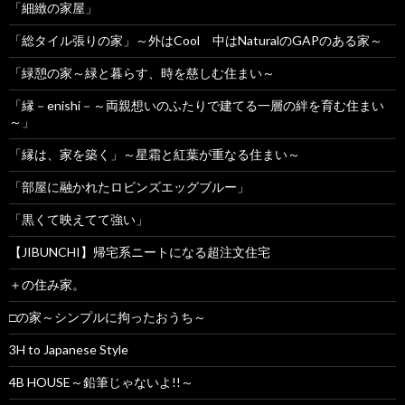
「細緻の家屋」
「総タイル張りの家」～外はCool 中はNaturalのGAPのある家～
「緑憩の家～緑と暮らす、時を慈しむ住まい～
「縁－enishi－～両親想いのふたりで建てる一層の絆を育む住まい
～」
「縁は、家を築く」～星霜と紅葉が重なる住まい～
「部屋に融かれたロビンズエッグブルー」
「黒くて映えてて強い」
【JIBUNCHI】帰宅系ニートになる超注文住宅
＋の住み家。
□の家～シンプルに拘ったおうち～
3H to Japanese Style
4B HOUSE～鉛筆じゃないよ!!～