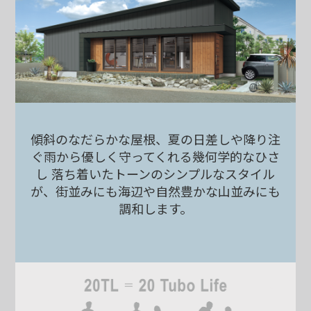
傾斜のなだらかな屋根、
夏の日差しや降り注
ぐ雨から
優しく守ってくれる
幾何学的なひさ
し
落ち着いたトーンの
シンプルなスタイル
が、
街並みにも海辺や自然豊かな
山並みにも
調和します。