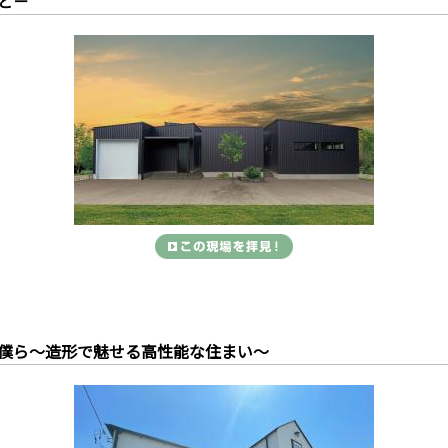
と－
僕ら～造形で魅せる高性能な住まい～