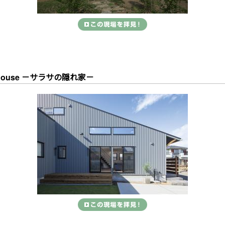
e House －サラサの隠れ家－