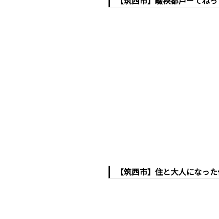
【筑西市】畷袂都戸－てねっ
【筑西市】住と大人になった